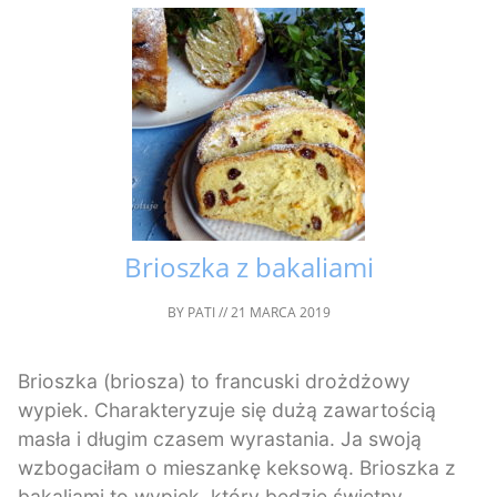
Brioszka z bakaliami
BY
PATI
//
21 MARCA 2019
Brioszka (briosza) to francuski drożdżowy
wypiek. Charakteryzuje się dużą zawartością
masła i długim czasem wyrastania. Ja swoją
wzbogaciłam o mieszankę keksową. Brioszka z
bakaliami to wypiek, który będzie świetny