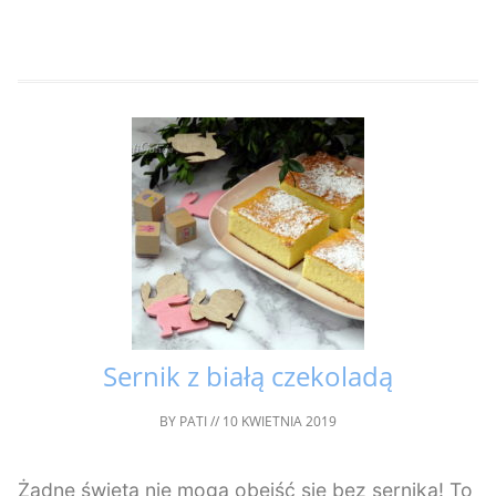
Sernik z białą czekoladą
BY
PATI
//
10 KWIETNIA 2019
Żadne święta nie mogą obejść się bez sernika! To