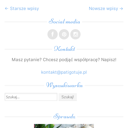
Post
←
Starsze wpisy
Nowsze wpisy
→
navigation
Social media
Kontakt
Masz pytanie? Chcesz podjąć współpracę? Napisz!
kontakt@patigotuje.pl
Wyszukiwarka
Szukaj:
Sprawdz