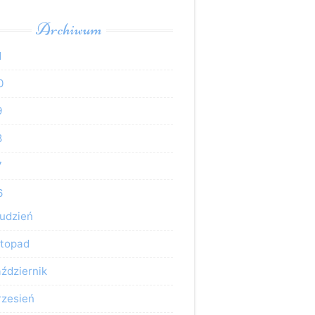
Archiwum
1
0
9
8
7
6
udzień
stopad
ździernik
rzesień