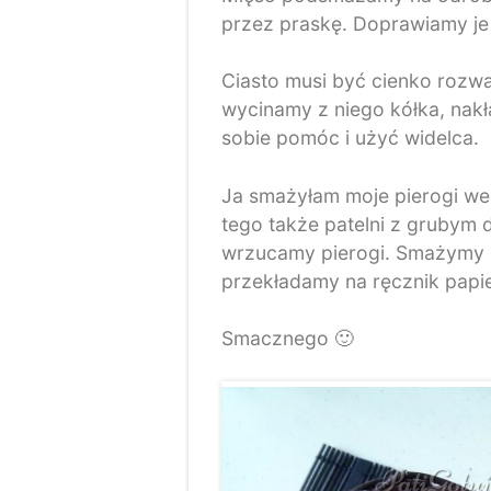
przez praskę. Doprawiamy je 
Ciasto musi być cienko rozwa
wycinamy z niego kółka, nakł
sobie pomóc i użyć widelca.
Ja smażyłam moje pierogi we 
tego także patelni z grubym 
wrzucamy pierogi. Smażymy n
przekładamy na ręcznik papi
Smacznego 🙂