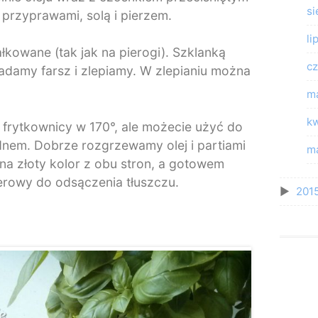
si
przyprawami, solą i pierzem.
li
łkowane (tak jak na pierogi). Szklanką
cz
adamy farsz i zlepiamy. W zlepianiu można
m
kw
frytkownicy w 170°, ale możecie użyć do
dnem. Dobrze rozgrzewamy olej i partiami
m
a złoty kolor z obu stron, a gotowem
erowy do odsączenia tłuszczu.
201