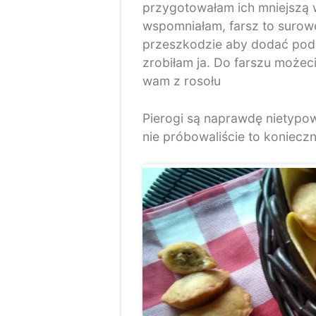
przygotowałam ich mniejszą 
wspomniałam, farsz to surowe 
przeszkodzie aby dodać podpi
zrobiłam ja. Do farszu możec
wam z rosołu
Pierogi są naprawdę nietypow
nie próbowaliście to koniecz