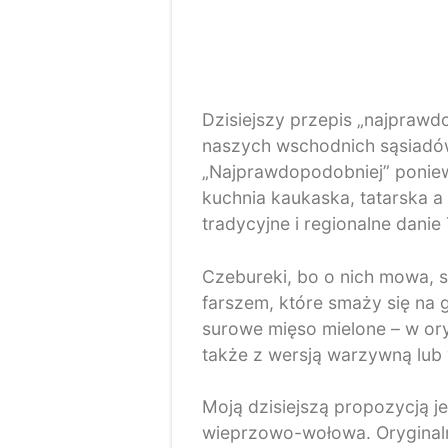
Dzisiejszy przepis „najpraw
naszych wschodnich sąsiadów
„Najprawdopodobniej” poniewa
kuchnia kaukaska, tatarska a 
tradycyjne i regionalne dani
Czebureki, bo o nich mowa, 
farszem, które smaży się na g
surowe mięso mielone – w ory
także z wersją warzywną lub
Moją dzisiejszą propozycją je
wieprzowo-wołowa. Oryginaln