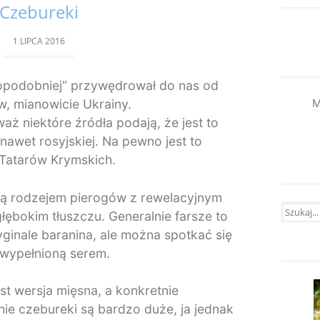
Czebureki
1 LIPCA 2016
dopodobniej” przywędrował do nas od
M
, mianowicie Ukrainy.
ż niektóre źródła podają, że jest to
nawet rosyjskiej. Na pewno jest to
e Tatarów Krymskich.
są rodzejem pierogów z rewelacyjnym
Szukaj:
łębokim tłuszczu. Generalnie farsze to
ginale baranina, ale można spotkać się
 wypełnioną serem.
st wersja mięsna, a konkretnie
ie czebureki są bardzo duże, ja jednak