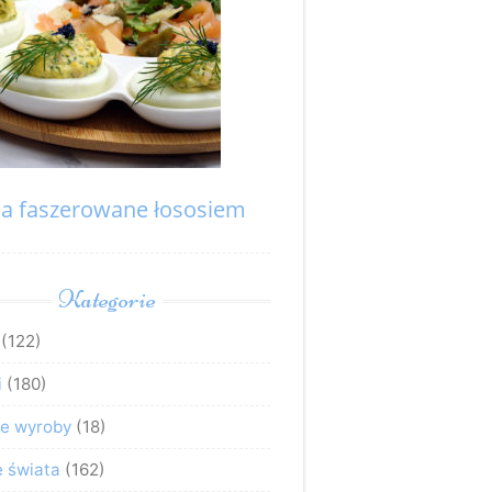
ka faszerowane łososiem
Kategorie
(122)
i
(180)
e wyroby
(18)
e świata
(162)