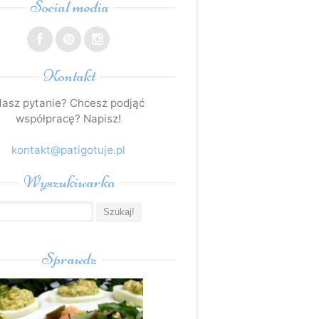
Social media
Kontakt
asz pytanie? Chcesz podjąć
współpracę? Napisz!
kontakt@patigotuje.pl
Wyszukiwarka
Sprawdz