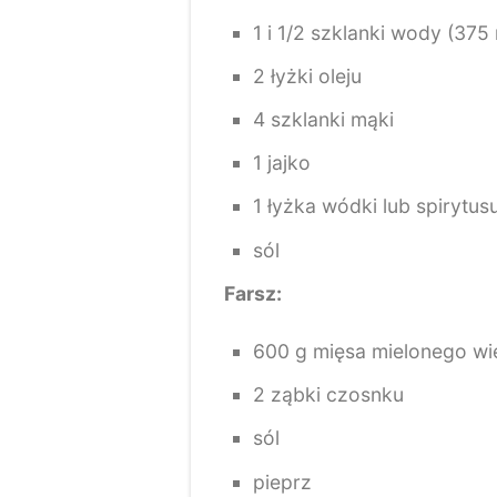
1 i 1/2 szklanki wody (375 
2 łyżki oleju
4 szklanki mąki
1 jajko
1 łyżka wódki lub spirytus
sól
Farsz:
600 g mięsa mielonego 
2 ząbki czosnku
sól
pieprz