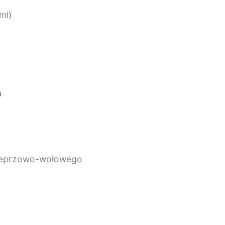
ml)
u
wieprzowo-wołowego