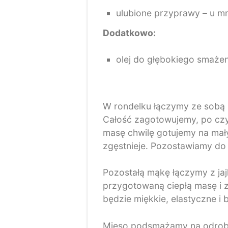
ulubione przyprawy – u mn
Dodatkowo:
olej do głębokiego smażen
W rondelku łączymy ze sobą 2 ł
Całość zagotowujemy, po cz
masę chwilę gotujemy na mały
zgęstnieje. Pozostawiamy do 
Pozostałą mąkę łączymy z ja
przygotowaną ciepłą masę i z
będzie miękkie, elastyczne i 
Mięso podsmażamy na odrobin