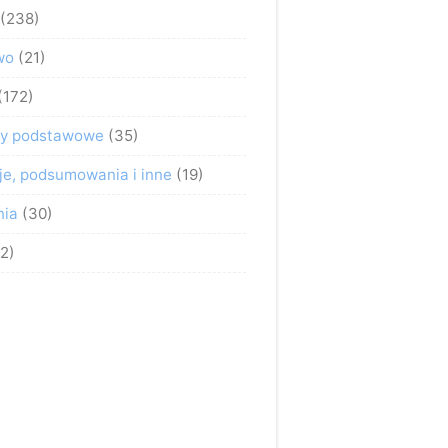
(238)
wo
(21)
(172)
sy podstawowe
(35)
je, podsumowania i inne
(19)
nia
(30)
2)