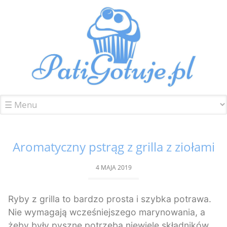
Skip
to
content
Aromatyczny pstrąg z grilla z ziołami
4 MAJA 2019
Ryby z grilla to bardzo prosta i szybka potrawa.
Nie wymagają wcześniejszego marynowania, a
żeby były pyszne potrzeba niewiele składników.