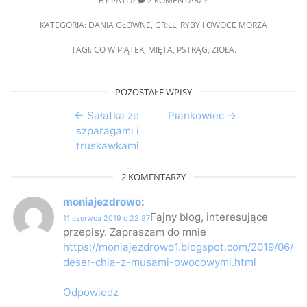
BY
PATI
//
2 KOMENTARZY
pomidorami
KATEGORIA:
DANIA GŁÓWNE
,
GRILL
,
RYBY I OWOCE MORZA
TAGI:
CO W PIĄTEK
,
MIĘTA
,
PSTRĄG
,
ZIOŁA
.
Post
POZOSTAŁE WPISY
navigation
←
Sałatka ze
Piankowiec
→
szparagami i
truskawkami
2 KOMENTARZY
moniajezdrowo
:
Fajny blog, interesujące
11 czerwca 2019 o 22:37
przepisy. Zapraszam do mnie
https://moniajezdrowo1.blogspot.com/2019/06/
deser-chia-z-musami-owocowymi.html
Odpowiedz