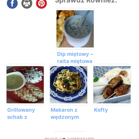
Dip miętowy –
raita miętowa
Grillowany
Makaron z
Kofty
schab z
wędzonym
sosem z
łososiem,
cukinii
rukolą i
suszonymi