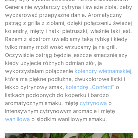
Generalnie wystarczy cytryna i świeże zioła, żeby
wyczarować przepyszne danie. Aromatyczny
pstrąg z grilla z ziołami, dzięki połączeniu świeżej
kolendry, mięty i natki pietruszki, właśnie taki jest.
Razem z siostrom uwielbiamy taką rybkę i kiedy
tylko mamy możliwość wrzucamy ją na grill.
Oczywiście pstrąg będzie jeszcze smaczniejszy
kiedy użyjecie różnych odmian ziół, ja
wykorzystałam połączenie
kolendry wietnamskiej,
która ma piękne podłużne, dwukolorowe listki i
lekko cytrynowy smak,
kolendrę „Confetti”
o
listkach podobnych do koperku i bardzo
aromatycznym smaku, miętę
cytrynową
o
intensywnym cytrynowym aromacie i miętę
waniliową
o słodkim waniliowym smaku.